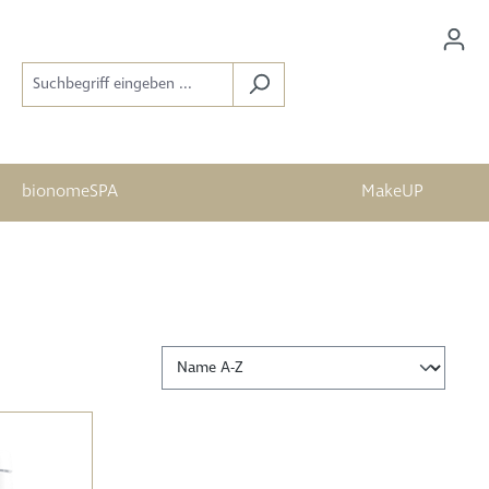
bionomeSPA
MakeUP