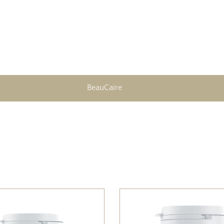
BeauCaire