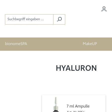
bionomeSPA
MakeUP
HYALURON
7 ml Ampulle